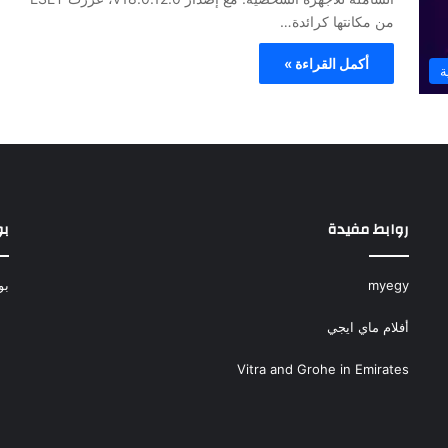
من مكانتها كرائدة…
أكمل القراءة »
ة
روابط مفيدة
بو
myegy
بو
أفلام ماي ايجي
Vitra and Grohe in Emirates