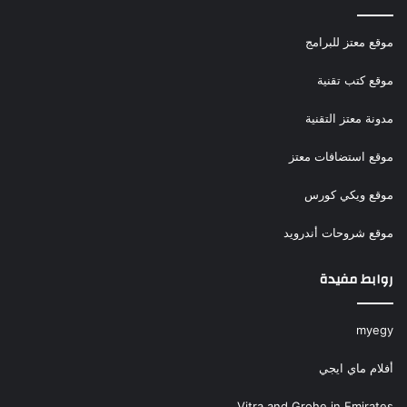
موقع معتز للبرامج
موقع كتب تقنية
مدونة معتز التقنية
موقع استضافات معتز
موقع ويكي كورس
موقع شروحات أندرويد
روابط مفيدة
myegy
أفلام ماي ايجي
Vitra and Grohe in Emirates