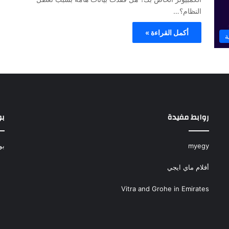
النظام؟…
أكمل القراءة »
ة
روابط مفيدة
بو
myegy
بو
أفلام ماي ايجي
Vitra and Grohe in Emirates