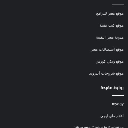
موقع معتز للبرامج
موقع كتب تقنية
مدونة معتز التقنية
موقع استضافات معتز
موقع ويكي كورس
موقع شروحات أندرويد
روابط مفيدة
myegy
أفلام ماي ايجي
Vitra and Grohe in Emirates