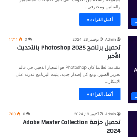
والفنانين ومحترفي…
أكمل القراءة »
م
Admin
نوفمبر 28, 2024
0
1٬711
تحميل برنامج Photoshop 2025 بالتحديث
الأخير
مقدمة: لطالما كان Photoshop هو المعيار الذهبي في عالم
تحرير الصور، ومع كل إصدار جديد، يثبت البرنامج قدرته على
الابتكار…
أكمل القراءة »
م
Admin
أكتوبر 19, 2024
0
700
تحميل حزمة Adobe Master Collection
2024