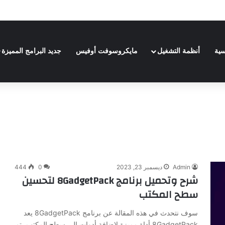
Adobe Premiere Pro 20
سية
أنظمة التشغيل
مايكروسوفت أوفيس
جديد البرامج المميزة
Admin
ديسمبر 23, 2023
0
444
شرح وتحميل برنامج 8GadgetPack لتحسين
سطح المكتب
سوف نتحدث في هذه المقالة عن برنامج 8GadgetPack يعد
8GadgetPack أداة مميزة لإضافة أدوات إلى سطح المكتب، تم