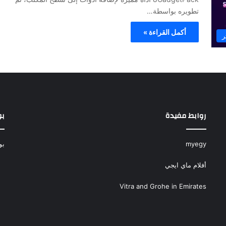
تطويره بواسطة…
أكمل القراءة »
ر
روابط مفيدة
بو
myegy
بو
أفلام ماي ايجي
Vitra and Grohe in Emirates