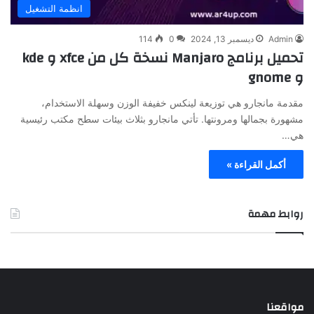
انظمة التشغيل
Admin
ديسمبر 13, 2024
0
114
تحميل برنامج Manjaro نسخة كل من xfce و kde
و gnome
مقدمة مانجارو هي توزيعة لينكس خفيفة الوزن وسهلة الاستخدام،
مشهورة بجمالها ومرونتها. تأتي مانجارو بثلاث بيئات سطح مكتب رئيسية
هي…
أكمل القراءة »
روابط مهمة
مواقعنا