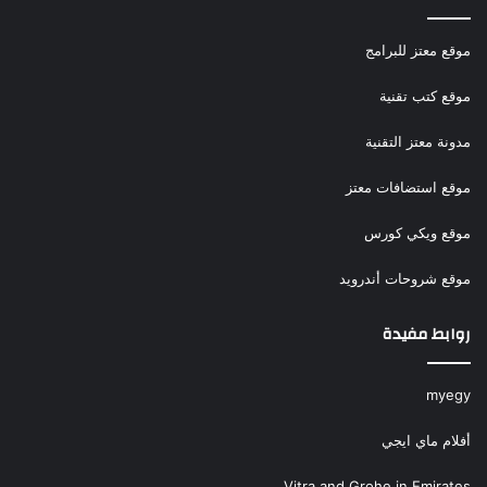
موقع معتز للبرامج
موقع كتب تقنية
مدونة معتز التقنية
موقع استضافات معتز
موقع ويكي كورس
موقع شروحات أندرويد
روابط مفيدة
myegy
أفلام ماي ايجي
Vitra and Grohe in Emirates