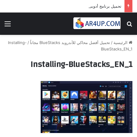
تحميل برنامج أدوبى بريمير برو 2024 | Adobe Premiere Pro 2024
بحث عن
الق
الرئيسية
/
تحميل أفضل محاكي للأندرويد BlueStacks مجاناً
/
Installing-
BlueStacks_EN_1
Installing-BlueStacks_EN_1