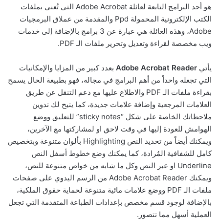
هو أحد البرامج التابعة لعائلة Adobe Acrobat التي تُعني بملفات
الكتب الإلكترونية المحمولة Ppd والمقدمة من عملاق البرمجيات
Adobe، وهذه العائلة هي عبارة عن 3 برامج بالإضافة إلى خدمات
ويب مخصصة لقراءة وتعديل وتحرير ملفات الـ PDF.
يأتي
Adobe Acrobat Reader
بعدد كبير من المزايا والإمكانيات
التي تجعله واحداً من أهم البرامج في مجاله، فهو بطبيعة الحال يسمح
بقراءة ملفات الـ PDF والاطلاع عليها مع دعم التنقل عن طريق
العلامات المرجعية وإضافة علامات جديدة، كما يتيح لك تدوين
ملاحظاتك الخاصة على شكل “sticky notes” للتعليق ووضع
الهوامش للعودة إليها في وقت لاحق او لمشاركتها مع الآخرين،
ويمكنك أيضاً من تحديد النص Highlighting بألوان متنوعة وبتخصيص
كامل للشفافية المُرادة، كما يمكنك وضع خطوط أسفل النص
Underline او عبر النص وكل ما شابه من خواص متنوعة للنص،
ويمكنك Adobe Acrobat Reader من الرسم اليدوي على صفحات
ملفات الـ PDF ووضع علامات مائية متنوعة لحماية حقوق الملكية،
بالإضافة لوجود قسم مخصص بإعدادات الطباعة المتقدمة التي تجعل
العملية أسهل مما تتصور.