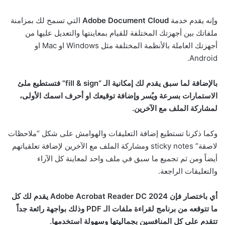
وإنه يقدم خدمة
Adobe Document Cloud
التي تسمح لك بمزامنة
ملفاتك بين أجهزتك المختلفة للقيام بمعاينتها والتعديل عليها من
أجهزتك العاملة بالأنظمة المختلفة مثل Windows او Mac او
Android.
بالإضافة لما سبق يقدم لك إمكانية الـ “fill & sign” فتستطيع ملئ
الاستمارات بسرعة ويُسر وإضافة توقيعك او أحرف اسمك الأولى،
لمشاركة الملف مع الآخرين.
وكما ذكرنا تستطيع إضافة التعليقات والهوامش على شكل “ملاحظات
لاصقة” sticky notes ومشاركة الملف مع الآخرين لإضافة تعلقياتهم
أيضاً ومن ثم تجميع ما سبق في ملف واحد لمعاينة كل الآراء
والتعليقات الراجعة.
أي باختصار فإن Adobe Acrobat Reader DC 2024 يقدم لك كل
ما تتوقعه من برنامج لقراءة ملفات الـ PDF وذلك بواجهة رائعة جداً
تتقدم على كل المنافسين بجماليتها وسهولة استخدمها.