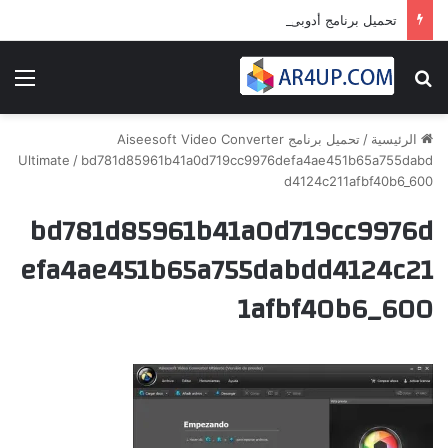
تحميل برنامج أدوبى بريمير برو 2024 | Adobe Premiere Pro 2024
بحث عن
الق
الرئيسية
/
تحميل برنامج Aiseesoft Video Converter
Ultimate
/
bd781d85961b41a0d719cc9976defa4ae451b65a755dabd
d4124c211afbf40b6_600
bd781d85961b41a0d719cc9976d
efa4ae451b65a755dabdd4124c21
1afbf40b6_600