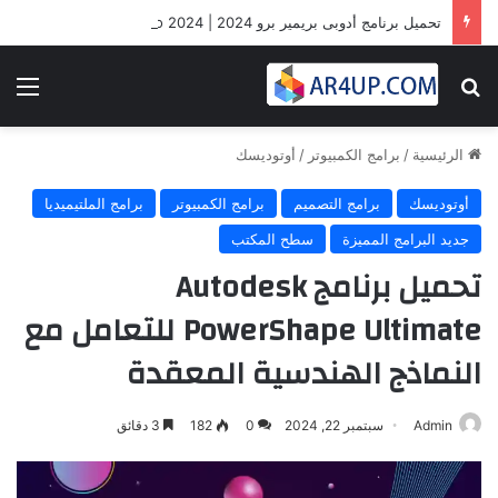
تحميل برنامج أدوبى بريمير برو 2024 | Adobe Premiere Pro 2024
بحث عن
الق
الرئيسية
/
برامج الكمبيوتر
/
أوتوديسك
أوتوديسك
برامج التصميم
برامج الكمبيوتر
برامج الملتيميديا
جديد البرامج المميزة
سطح المكتب
تحميل برنامج Autodesk
PowerShape Ultimate للتعامل مع
النماذج الهندسية المعقدة
Admin
سبتمبر 22, 2024
0
182
3 دقائق