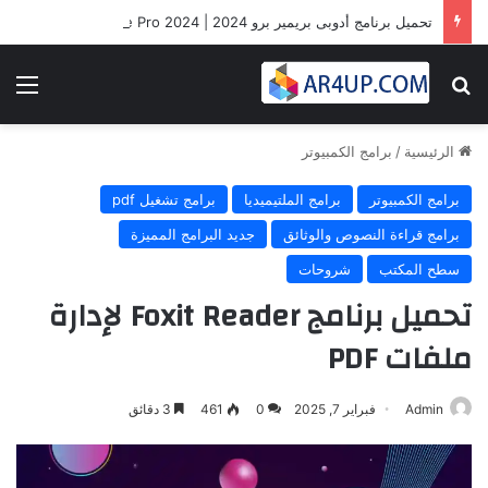
تحميل برنامج أدوبى بريمير برو 2024 | Adobe Premiere Pro 2024
بحث عن
الق
الرئيسية
/
برامج الكمبيوتر
برامج الكمبيوتر
برامج الملتيميديا
برامج تشغيل pdf
برامج قراءة النصوص والوثائق
جديد البرامج المميزة
سطح المكتب
شروحات
تحميل برنامج Foxit Reader لإدارة
ملفات PDF
Admin
فبراير 7, 2025
0
461
3 دقائق