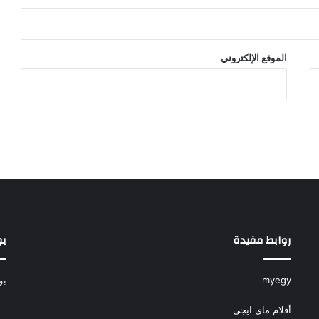
الموقع الإلكتروني
روابط مفيدة
بو
myegy
بو
أفلام ماي ايجي