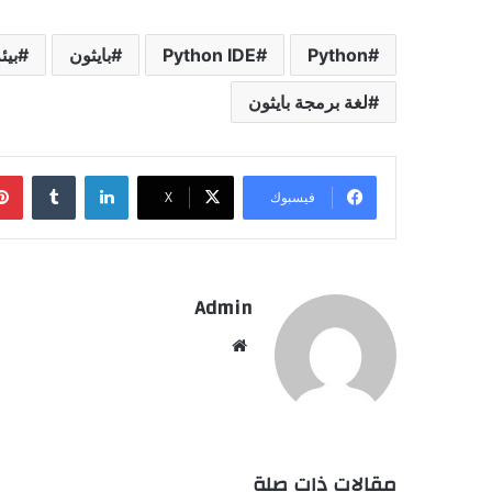
Python
Python IDE
بايثون
بيئ
لغة برمجة بايثون
لينكدإن
فيسبوك
‫X
Admin
موقع
الويب
مقالات ذات صلة