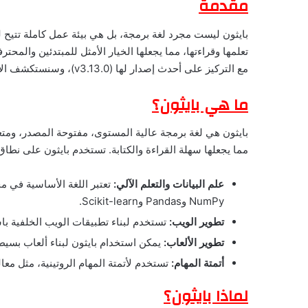
مقدمة
بايثون ليست مجرد لغة برمجة، بل هي بيئة عمل كاملة تتيح لل
تعلمها وقراءتها، مما يجعلها الخيار الأمثل للمبتدئين والم
مع التركيز على أحدث إصدار لها (v3.13.0)، وسنستكشف الأسباب التي جعلتها اللغة الأكثر شعبية في العالم.
ما هي بايثون؟
بايثون هي لغة برمجة عالية المستوى، مفتوحة المصدر، ومتعدد
مما يجعلها سهلة القراءة والكتابة. تستخدم بايثون على نطا
علم البيانات والتعلم الآلي:
تعتبر اللغة الأساسية في مج
NumPy وPandas وScikit-learn.
تطوير الويب:
تستخدم لبناء تطبيقات الويب الخلفية باستخدام إ
تطوير الألعاب:
يمكن استخدام بايثون لبناء ألعاب بسيطة و
أتمتة المهام:
تستخدم لأتمتة المهام الروتينية، مثل معا
لماذا بايثون؟