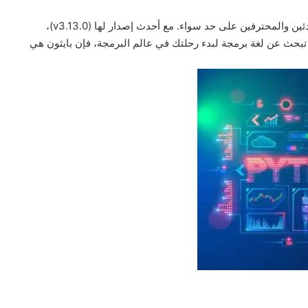
بايثون هي لغة برمجة قوية ومرنة، وتعتبر الخيار الأمثل للمبتدئين والمحترفين على حد سواء. مع أحدث إصدار لها (v3.13.0)،
تبحث عن لغة برمجة لبدء رحلتك في عالم البرمجة، فإن بايثون هي