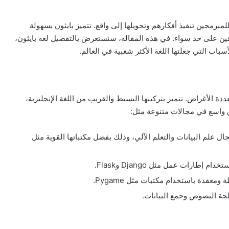
مبرمجين تنفيذ أفكارهم وتحويلها إلى واقع. تتميز بايثون بسهولة
حترفين على حد سواء. في هذه المقالة، سنستعرض بالتفصيل لغة بايثون،
ة الأغراض. تتميز بتركيبها البسيط والقريب من اللغة الإنجليزية،
ق واسع في مجالات متنوعة مثل:
ال علم البيانات والتعلم الآلي، وذلك بفضل مكتباتها القوية مثل
طارات عمل مثل Django وFlask.
معقدة باستخدام مكتبات مثل Pygame.
لجة النصوص وجمع البيانات.