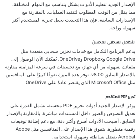
الإصدار الجديد تنظيم الأدوات بشكل يتناسب مع المهام المختلفة،
مما يقلل من الوقت المطلوب لتنفيذ العمليات. بالمقارنة مع
الإصدارات السابقة، فإن هذا التحديث يجعل تجربة المستخدم أكثر
سهولة وراحة.
التكامل السحابي المحسن
يدعم البرنامج التكامل مع خدمات تخزين سحابي متعددة مثل
Google Drive وDropbox وOneDrive. يُمكنك الآن الوصول إلى
ملفاتك بسهولة من أي جهاز، مع تحسينات في سرعة المزامنة مقارنة
بالإصدار السابق v8.00. توفر هذه الميزة تفوقًا كبيرًا على المنافسين
مثل Microsoft Office الذي يقتصر عادةً على OneDrive.
تحرير PDF المتقدم
يوفر الإصدار الجديد أدوات تحرير PDF محسنة، تشمل القدرة على
تعديل النصوص والصور داخل المستندات مباشرة. بالمقارنة بالإصدار
السابق، أصبحت الأدوات أسرع وأكثر دقة، مع دعم إضافة توقيعات
رقمية متطورة. يتفوق هذا الإصدار على المنافسين مثل Adobe
Acrobat بفضل بساطته وسهولة استخدامه.