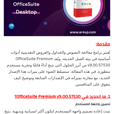
مقدمة:
تُعتبر برامج معالجة النصوص والجداول والعروض التقديمية أدوات
أساسية في بيئة العمل الحديثة، ويُعد OfficeSuite Premium
v9.00.57530 من أبرز الحلول التي تتيح أداءً فائقًا وتجربة مستخدم
متطورة. في هذه المقالة، سنسلط الضوء على ميزات هذا الإصدار
الجديد، مع مقارنة بميزاته في الإصدارات السابقة وتوضيح كيف
يتفوق على المنافسين.
1. ما الجديد في OfficeSuite Premium v9.00.57530؟
تحسين واجهة المستخدم
تمت إعادة تصميم واجهة المستخدم لتكون أكثر انسيابية وبديهية. يتيح