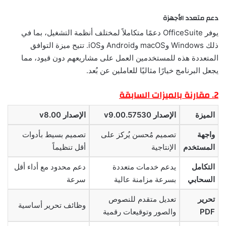
دعم متعدد الأجهزة
يوفر OfficeSuite دعمًا متكاملاً لمختلف أنظمة التشغيل، بما في
ذلك Windows وmacOS وAndroid وiOS. تتيح ميزة التوافق
المتعددة هذه للمستخدمين العمل على مشاريعهم دون قيود، مما
يجعل البرنامج خيارًا مثاليًا للعاملين عن بُعد.
2. مقارنة بالميزات السابقة
الميزة
الإصدار v9.00.57530
الإصدار v8.00
واجهة
تصميم مُحسن يُركز على
تصميم بسيط بأدوات
المستخدم
الإنتاجية
أقل تنظيماً
التكامل
يدعم خدمات متعددة
دعم محدود مع أداء أقل
السحابي
بسرعة مزامنة عالية
سرعة
تحرير
تعديل متقدم للنصوص
وظائف تحرير أساسية
PDF
والصور وتوقيعات رقمية