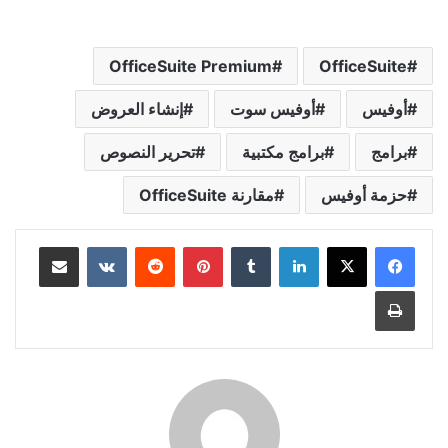
OfficeSuite Premium
OfficeSuite
أوفيس
أوفيس سوت
إنشاء العروض
برامج
برامج مكتبية
تحرير النصوص
حزمة أوفيس
مقارنة OfficeSuite
لينكدإن
بينتيريست
مشاركة عبر البريد
طباعة