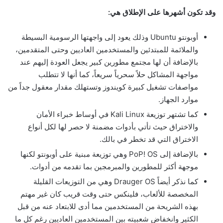
وقد تكون أشهرها على الإطلاق هي:
أوبونتو Ubuntu وذلك يعود إلى واجهتها الرسومية البسيطة
والملائمة للمبتدئين والمستخدمين العاديين وحتى المتقدمين،
بالإضافة أن لها مجتمع مطورين كبير يجعل العودة إليهم عند
مواجهة المشاكل حلاً سحرياً سريعاً، كما أنها لا تتطلب
مواصفات تشغيل كبيرة كويندوز وتستهلك مقدار معقول جداً من
موارد الجهاز.
كما تشتهر توزيعة Kali Linux في أوساط خبراء الأمان
والاختراق حيث تأتي بأدوات مضمنة لا حصر لها لكل أنواع
الاختراق التي قد تخطر في بالك.
بالإضافة إلى PoP! OS وهي توزيعة مبنية على أوبونتو لكنها
موجهة أكثر للمطورين والمبرمجين بما تقدمه من أدوات.
كما نذكر أيضاً Drauger OS وهي من التوزيعات القليلة
المخصصة للألعاب، فلينكس حتى وقت قريب كان غير مهتم
بهذه الشريحة من المستخدمين مما أدى للابتعاد عنه من قبل
الكثير وانخفاض شعبيته بين المستخدمين العاديين رغم كل ما