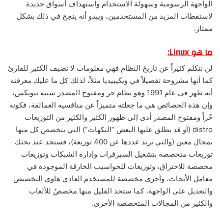
الواجهة الرسومية وسهولة الاستخدام واستهداف أسواق جديدة
لاستقطاب المزيد من المستخدمين، ويبدو أنه ينجح في ذلك بشكل
ممتاز.
ما هو Linux:
لن نتكلم كثيراً عن تاريخ النظام فهي معلومات لا تضيف الكثير للقارئ
كما أنها مشروحة تفصيلاً في ويكيبيديا مثلاً، لذلك كل ما عليك معرفته
أنه ظهر في عام 1991 وهو نظام حر ومفتوح المصدر شبيه بيونكس،
وإن هذه الخصائص هي ما جعلته متميزاً عن منافسيه العمالقة، فكونه
حُراً ومفتوح المصدر أدى إلى ظهور الكثير والكثير من التوزيعات
distro (أو قد يطلق عليها البعض “النكهات”) التي يتخصص كل منها
بمجال معين (والتي يزيد عددها عن 400 توزيعة)، فستجد عند بحثك
توزيعات متخصصة بتشغيل السيرفرات وإدارة الشبكات وتوزيعات
مخصصة للاختراق، وتوزيعات للحواسيب الخارقة الموجودة في
معامل الأبحاث، وأخرى مخصصة للمستخدم العادي هاوي التخصيص
والتعديل على الواجهة، كما ستجد القليل منها مخصصٌ للألعاب
والكثير من المجالات المتخصصة الأخرى.