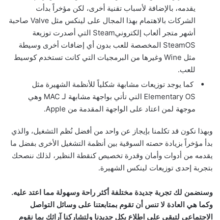
يقدمه، بالإضافة لأسباب تقنية أخرى، لكن مؤخراً بدأت
الشركات بالاهتمام بهذا المجال على لينكس مثل Valve صاحبة
أشهر متجر ألعاب إلكترونيSteam التي أصدرت توزيعة
SteamOS المخصصة للعب بدون أي إضافات أخرى وسيطة
مثل Wine وغيرها من البرمجيات التي كانت تستخدم كوسيط
للعب.
كما يوجد توزيعات مشابهة شكلياً للأنظمة الشهيرة مثل
Elementary OS التي تأتي بواجهة مشابهة لـ MAC وهي
موجهة لمن اعتاد على الواجهة المقدمة من Apple.
وبهذا نكون قد تكلمنا بإيجاز عن واحد من أفضل نُظم التشغيل، والذي
بدأ مؤخراً بزيادة حصته السوقية بين أنظمة التشغيل الأخرى بفضل ما
يقدمه من أدوات وأمان وقدرة تخصيص كنقطة النظير، لذلك ننصحك
بتجربة إحدى توزيعات لينكس الشهيرة.
وسنضمن لك تجربة جديدة مختلفة أكثر راحة وسهولة مما اعتد عليه.
وكما هي العادة لا تنس أن تقوم بمتابعتنا على وسائل التواصل
الاجتماعي لتبقى على اطلاع بكل جديدنا ولتشاركنا آرائك بما نقوم