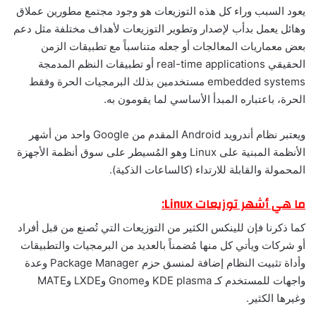
يعود السبب وراء كل هذه التوزيعات هو وجود مجتمع مطورين عملاق
وهائل يعمل بدأب لإصدار وتطوير التوزيعات لأهداف مختلفة مثل دعم
بعض معماريات المعالجات أو جعله متناسباً مع تطبيقات الزمن
الحقيقي real-time applications أو تطبيقات النظم المدمجة
embedded systems مستخدمين بذلك البرمجيات الحرة وفقط
الحرة، باعتباره المبدأ الأساسي لما يقومون به.
ويعتبر نظام أندرويد Android المقدم من Google واحد من أشهر
الأنظمة المبنية على Linux وهو المُسيطر على سوق أنظمة الأجهزة
المحمولة والقابلة للارتداء (كالساعات الذكية).
ما هي أشهر توزيعات Linux:
كما ذكرنا فإن للينكس الكثير من التوزيعات التي تُصنع من قبل أفراد
أو شركات ويأتي كل منها مُضمناً بالعديد من البرمجيات والتطبيقات
وأداة تثبيت النظام إضافة لمنسق حزم Package Manager وعدة
واجهات للمستخدم كـ KDE plasma وGnome وLXDE وMATE
وغيرها الكثير.