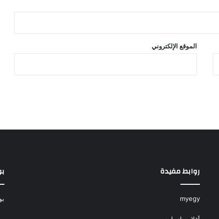
الموقع الإلكتروني
روابط مفيدة
بو
myegy
بو