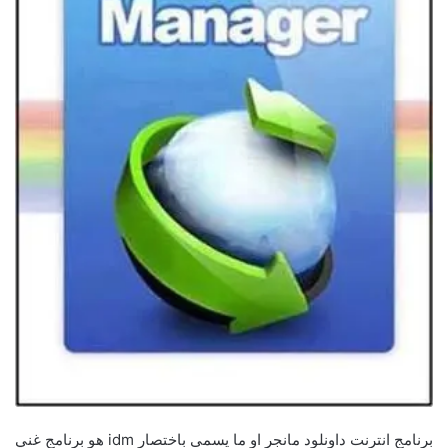
برنامج انترنت داونلود مانجر او ما يسمى باختصار idm هو برنامج غني