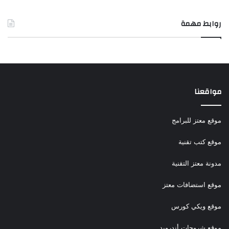
روابط مهمة
مواقعنا
موقع معتز للبرامج
موقع كتب تقنية
مدونة معتز التقنية
موقع استضافات معتز
موقع ويكي كورس
موقع شروحات أندرويد