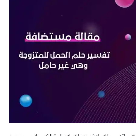
ثير الكثير من التساؤلات لدى النساء، خاصةً اللاتي يعانين من صعوبة