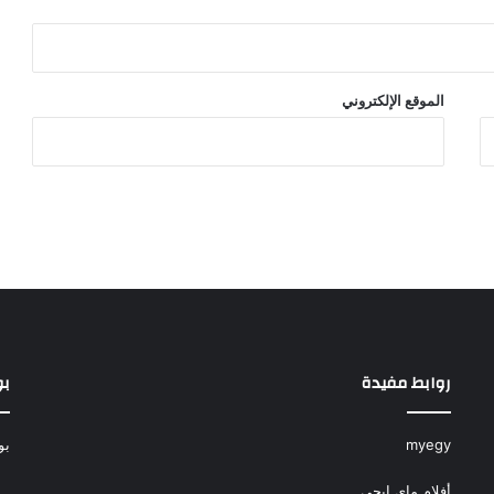
الموقع الإلكتروني
روابط مفيدة
بو
myegy
بو
أفلام ماي ايجي