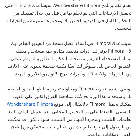
نقدم لكم برنامج Wondershare Filmora. سيساعدك Filmora على
تحقيق الارتفاعات التي لم تحلم بها من قبل من خلال تمكينك من
التحكم الكامل في الفيديو الخاص بك ومجموعة متنوعة من الخيارات
لتحسينه.
سيساعدك Filmora في إنشاء أفضل نسخة من الفيديو الخاص بك
لأن Filmora يوفّر لك أدوات متعددة مثل واجهة مستخدم مذهلة
سهلة الاستخدام للغاية وستمنحك التحكم المطلق والسيطرة على
الفيديو الخاص بك. سيوفّر لك أيضًا مكتبة ضخمة تحتوي على الآلاف
من المؤثرات والانتقالات وتأثيرات تدرج الألوان والفلاتر و المزيد.
نوصي بشدة بتجربة Filmora ومحاولة تحرير مقاطع الفيديو الخاصة
بك باستخدام هذا البرنامج لأنك ستلاحظ الفرق الكبير على الفور.
يمكنك تحميل Filmora بالانتقال إلى موقع
Wondershare Filmora
الرسمي والضغط على زر التحميل المجاني. بعد تحميل الملف، اتبع
تعليمات التثبيت وبمجرد الانتهاء من التثبيت، سوف تكون قد تمكنت
من الوصول إلى جزء خاص بك من العالم حيث ستتمكن من إطلاق
العنان لإمكانات إبداعك.