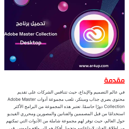
مقدمة
في عالم التصميم والإبداع، حيث تتنافس الشركات على تقديم
محتوى بصري جذاب ومبتكر، تلعب مجموعة أدوات Adobe Master
Collection دورًا حاسمًا. تعتبر هذه المجموعة من البرامج الأكثر
استخدامًا من قبل المصممين والفنانين والمصورين ومحرري الفيديو
حول العالم، حيث توفر لهم مجموعة شاملة من الأدوات التي تمكنهم
من إطلاق العنان لإبداعاتهم وتحويل أفكارهم إلى واقع ملموس. في