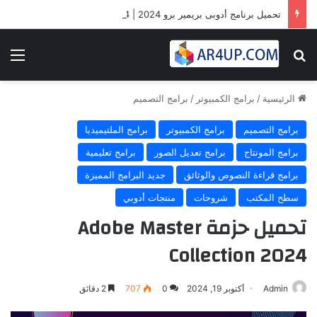
تحميل برنامج أدوبى بريمير برو 2024 | Adobe Premiere Pro 2024
بحث عن
الق
الرئيسية
/
برامج الكمبيوتر
/
برامج التصميم
برامج التصميم
برامج الكمبيوتر
برامج الملتيميديا
برامج المونتاج
برامج تعديل الصور
برامج تعليمية
برامج قراءة النصوص والوثائق
جديد البرامج المميزة
سطح المكتب
شروحات
منتجات أدوبي
تحميل حزمة Adobe Master
Collection 2024
Admin
أكتوبر 19, 2024
0
707
2 دقائق